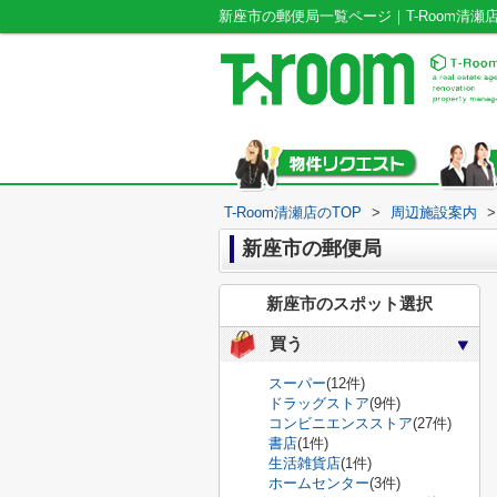
新座市の郵便局一覧ページ｜T-Room清瀬
T-Room清瀬店のTOP
>
周辺施設案内
>
新座市の郵便局
新座市のスポット選択
買う
スーパー
(12件)
ドラッグストア
(9件)
コンビニエンスストア
(27件)
書店
(1件)
生活雑貨店
(1件)
ホームセンター
(3件)