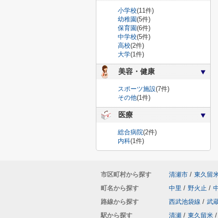
小学校
(11件)
幼稚園
(5件)
保育園
(6件)
中学校
(5件)
高校
(2件)
大学
(1件)
美容・健康
スポーツ施設
(7件)
その他
(1件)
医療
総合病院
(2件)
内科
(1件)
市区町村から探す
清瀬市
/
東久留
町名から探す
中里
/
野火止
/
路線から探す
西武池袋線
/
武
駅から探す
清瀬
/
東久留米
/