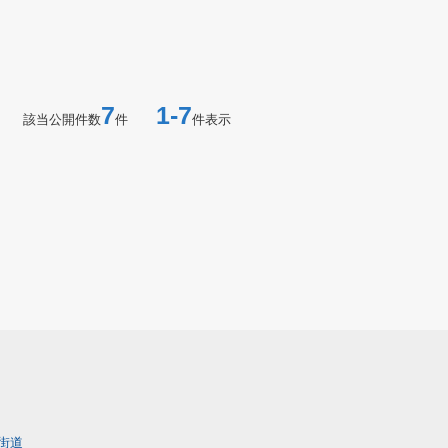
7
1-7
該当公開件数
件
件表示
街道