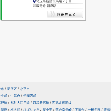
埼玉県新座市馬場２丁目
武蔵野線 新座駅
米市
/
新宿区
/
小平市
中央町
/
中落合
/
学園西町
蔵野線
/
都営大江戸線
/
西武新宿線
/
西武多摩湖線
新座
/
椎名町
/
ひばりヶ丘
/
新小平
/
落合南長崎
/
下落合
/
一橋学園
/
青梅