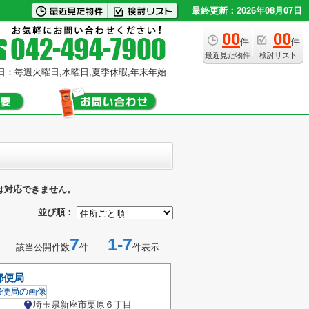
最終更新：2026年08月07日
00
00
件
件
最近見た物件
検討リスト
日：毎週火曜日,水曜日,夏季休暇,年末年始
は対応できません。
並び順：
7
1-7
該当公開件数
件
件表示
郵便局
埼玉県新座市栗原６丁目