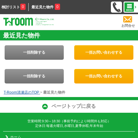
0
0
検討リスト
最近見た物件
お問合せ
最近見た物件
一括削除する
一括お問い合わせする
一括削除する
一括お問い合わせする
T-Room清瀬店のTOP
>
最近見た物件
ページトップに戻る
営業時間:9:30～18:30（事前予約により時間外も対応）
定休日:毎週火曜日,水曜日,夏季休暇,年末年始
ホーム