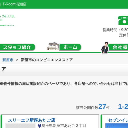
-Room清瀬店
営業時間：9:3
定休
新座市
>
新座市のコンビニエンスストア
トア
※物件情報の周辺施設紹介のページであり、各店舗への問い合わせは当社で
27
1-2
該当公開件数
件
スリーエフ新座あたご店
セブンイ
埼玉県新座市あたご２丁目