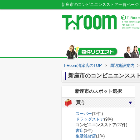
新座市のコンビニエンスストア一覧ページ｜T
T-Room清瀬店のTOP
>
周辺施設案内
>
新座市のコンビニエンスス
新座市のスポット選択
買う
スーパー
(12件)
ドラッグストア
(9件)
コンビニエンスストア
(27件)
書店
(1件)
生活雑貨店
(1件)