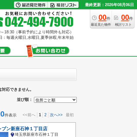
最終更新：2026年08月06日
00
00
件
件
最近見た物件
検討リスト
0～18:30（事前予約により時間外も対応）
日：毎週火曜日,水曜日,夏季休暇,年末年始
は対応できません。
並び順：
0
<<前へ
1
2
次へ>>
最初
件表示
レブン新座石神１丁目店
埼玉県新座市石神１丁目