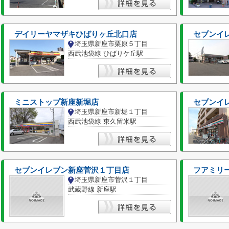
デイリーヤマザキひばりヶ丘北口店
セブンイ
埼玉県新座市栗原５丁目
西武池袋線 ひばりケ丘駅
ミニストップ新座新堀店
セブンイ
埼玉県新座市新堀１丁目
西武池袋線 東久留米駅
セブンイレブン新座菅沢１丁目店
フアミリ
埼玉県新座市菅沢１丁目
武蔵野線 新座駅