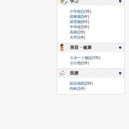
学ぶ
小学校
(11件)
幼稚園
(5件)
保育園
(6件)
中学校
(5件)
高校
(2件)
大学
(1件)
美容・健康
スポーツ施設
(7件)
その他
(1件)
医療
総合病院
(2件)
内科
(1件)