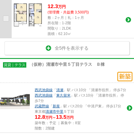
12.3
万
円
(管理費・共益費 3,500円)
敷：2ヶ月｜礼：1ヶ月
所在階：1-2階
間取り：2LDK
面積：62.10㎡
全5件を表示する
（仮称）清瀬市中里５丁目テラス Ｂ棟
賃貸｜テラス
西武池袋線
「
清瀬
」駅 バス10分 「清瀬市役所」 停歩7分
西武池袋線
「
東久留米
」駅 バス10分 「清瀬市役所」 停
歩7分
武蔵野線
「
新座
」駅 バス20分 「中清戸東」 停歩17分
東京都
清瀬市
中里
５丁目
12.8
13.5
万円～
万円
築年数：予定 ｜募集中：
8室
階数：2階建