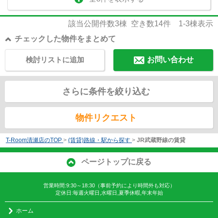
該当公開件数
3
棟 空き数
14
件
1-3
棟表示
チェックした物件をまとめて
検討リストに追加
お問い合わせ
さらに条件を絞り込む
物件リクエスト
T-Room清瀬店のTOP
>
(賃貸)路線・駅から探す
>
JR武蔵野線の賃貸
ページトップに戻る
営業時間:9:30～18:30（事前予約により時間外も対応）
定休日:毎週火曜日,水曜日,夏季休暇,年末年始
ホーム