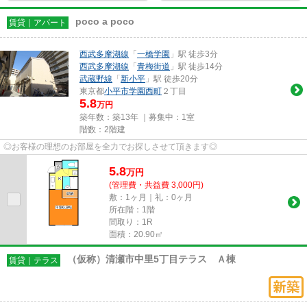
poco a poco
賃貸｜アパート
西武多摩湖線
「
一橋学園
」駅 徒歩3分
西武多摩湖線
「
青梅街道
」駅 徒歩14分
武蔵野線
「
新小平
」駅 徒歩20分
東京都
小平市
学園西町
２丁目
5.8
万円
築年数：築13年 ｜募集中：
1室
階数：2階建
◎お客様の理想のお部屋を全力でお探しさせて頂きます◎
5.8
万
円
(管理費・共益費 3,000円)
敷：1ヶ月｜礼：0ヶ月
所在階：1階
間取り：1R
面積：20.90㎡
（仮称）清瀬市中里5丁目テラス Ａ棟
賃貸｜テラス