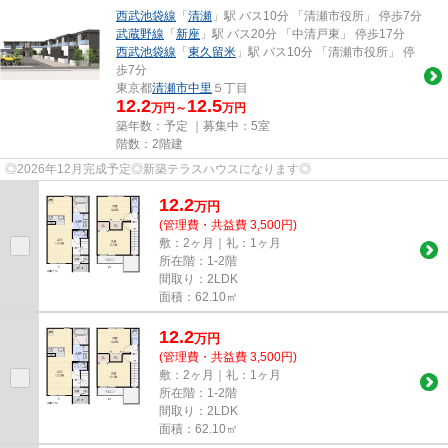
西武池袋線
「
清瀬
」駅 バス10分 「清瀬市役所」 停歩7分
武蔵野線
「
新座
」駅 バス20分 「中清戸東」 停歩17分
西武池袋線
「
東久留米
」駅 バス10分 「清瀬市役所」 停
歩7分
東京都
清瀬市
中里
５丁目
12.2
12.5
万円～
万円
築年数：予定 ｜募集中：
5室
階数：2階建
◎2026年12月完成予定◎新築テラスハウスになります◎
12.2
万
円
(管理費・共益費 3,500円)
敷：2ヶ月｜礼：1ヶ月
所在階：1-2階
間取り：2LDK
面積：62.10㎡
12.2
万
円
(管理費・共益費 3,500円)
敷：2ヶ月｜礼：1ヶ月
所在階：1-2階
間取り：2LDK
面積：62.10㎡