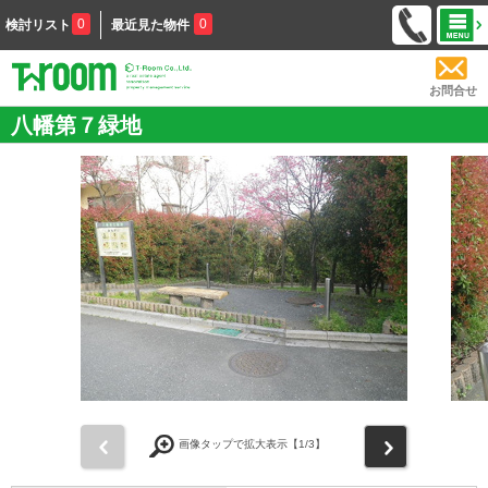
0
0
検討リスト
最近見た物件
お問合せ
八幡第７緑地
前
次
画像タップで拡大表示【
1
/3】