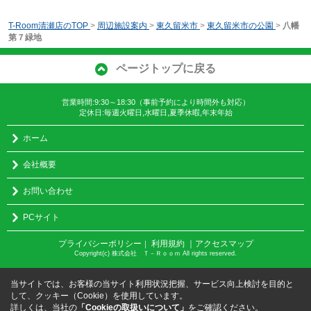
T-Room清瀬店のTOP
>
周辺施設案内
>
東久留米市
>
東久留米市の公園
>
八幡
第７緑地
ページトップに戻る
営業時間:9:30～18:30（事前予約により時間外も対応）
定休日:毎週火曜日,水曜日,夏季休暇,年末年始
ホーム
会社概要
お問い合わせ
PCサイト
プライバシーポリシー
利用規約
｜アクセスマップ
｜
Copyright(c) 株式会社 Ｔ－Ｒｏｏｍ All rights reserved.
当サイトでは、お客様の当サイト利用状況把握、サービス向上検討を目的と
して、クッキー（Cookie）を使用しています。
詳しくは、当社の
「Cookieの取扱いについて」
をご確認ください。