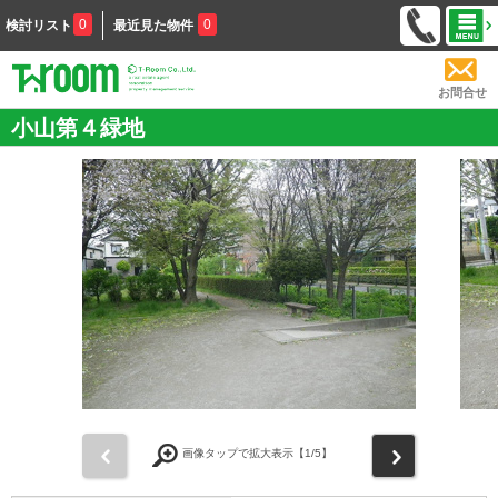
0
0
検討リスト
最近見た物件
お問合せ
小山第４緑地
前
次
画像タップで拡大表示【
1
/5】