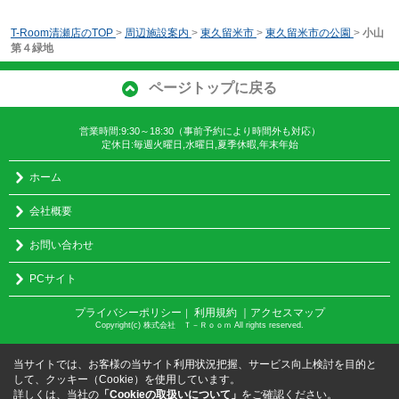
T-Room清瀬店のTOP
>
周辺施設案内
>
東久留米市
>
東久留米市の公園
>
小山
第４緑地
ページトップに戻る
営業時間:9:30～18:30（事前予約により時間外も対応）
定休日:毎週火曜日,水曜日,夏季休暇,年末年始
ホーム
会社概要
お問い合わせ
PCサイト
プライバシーポリシー
利用規約
｜アクセスマップ
｜
Copyright(c) 株式会社 Ｔ－Ｒｏｏｍ All rights reserved.
当サイトでは、お客様の当サイト利用状況把握、サービス向上検討を目的と
して、クッキー（Cookie）を使用しています。
詳しくは、当社の
「Cookieの取扱いについて」
をご確認ください。