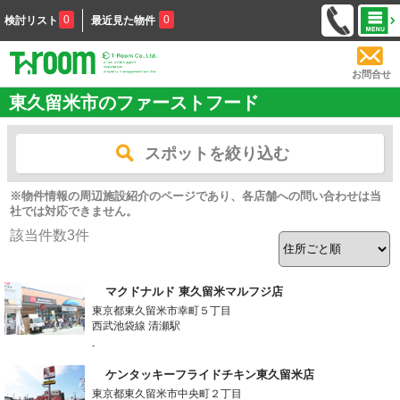
0
0
検討リスト
最近見た物件
お問合せ
東久留米市のファーストフード
スポットを絞り込む
※物件情報の周辺施設紹介のページであり、各店舗への問い合わせは当
社では対応できません。
該当件数
3
件
マクドナルド 東久留米マルフジ店
東京都東久留米市幸町５丁目
西武池袋線 清瀬駅
-
ケンタッキーフライドチキン東久留米店
東京都東久留米市中央町２丁目