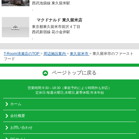
西武池袋線 東久留米駅
-
マクドナルド 東久留米店
東京都東久留米市前沢４丁目
西武新宿線 花小金井駅
-
T-Room清瀬店のTOP
>
周辺施設案内
>
東久留米市
>
東久留米市のファースト
フード
ページトップに戻る
営業時間:9:30～18:30（事前予約により時間外も対応）
定休日:毎週火曜日,水曜日,夏季休暇,年末年始
ホーム
会社概要
お問い合わせ