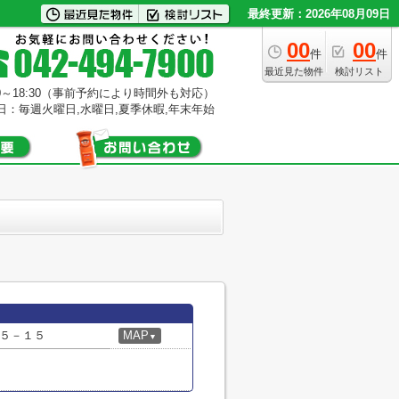
最終更新：2026年08月09日
00
00
件
件
最近見た物件
検討リスト
0～18:30（事前予約により時間外も対応）
日：毎週火曜日,水曜日,夏季休暇,年末年始
５－１５
MAP
▼