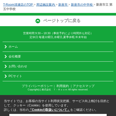
T-Room清瀬店のTOP
>
周辺施設案内
>
新座市
>
新座市の中学校
>
新座市立 第
五中学校
ページトップに戻る
営業時間:9:30～18:30（事前予約により時間外も対応）
定休日:毎週火曜日,水曜日,夏季休暇,年末年始
ホーム
会社概要
お問い合わせ
PCサイト
プライバシーポリシー
利用規約
｜アクセスマップ
｜
Copyright(c) 株式会社 Ｔ－Ｒｏｏｍ All rights reserved.
当サイトでは、お客様の当サイト利用状況把握、サービス向上検討を目的と
して、クッキー（Cookie）を使用しています。
詳しくは、当社の
「Cookieの取扱いについて」
をご確認ください。