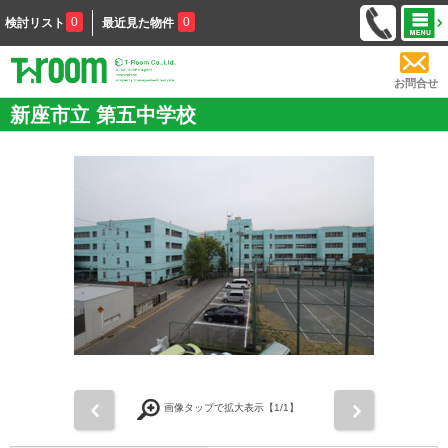
0
0
検討リスト
最近見た物件
お問合せ
新座市立 第五中学校
前
次
画像タップで拡大表示【
1
/1】