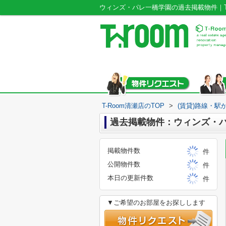
ウィンズ・パレ一橋学園の過去掲載物件｜T-
T-Room清瀬店のTOP
>
(賃貸)路線・駅
過去掲載物件：ウィンズ・
掲載物件数
件
公開物件数
件
本日の更新件数
件
▼ご希望のお部屋をお探しします