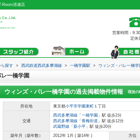
Room清瀬店
営業時間：9:3
定休
から探す
>
西武鉄道西武多摩湖線
>
一橋学園駅
>
ウィンズ・パレ一橋学
パレ一橋学園
ウィンズ・パレ一橋学園
の過去掲載物件情報
現況の
所在地
東京都
小平市
学園東町
１丁目
西武多摩湖線
「
一橋学園
」駅 徒歩2分
交通
西武多摩湖線
「
青梅街道
」駅 徒歩12分
武蔵野線
「
新小平
」駅 徒歩20分
築年月（築年数）
2012年 1月 ( 築14年 )
方位