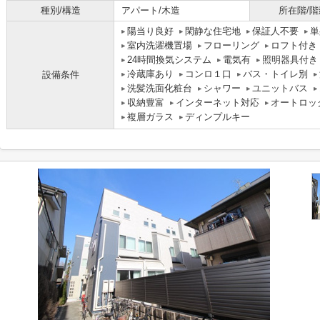
種別/構造
アパート/木造
所在階/階
陽当り良好
閑静な住宅地
保証人不要
単
室内洗濯機置場
フローリング
ロフト付き
24時間換気システム
電気有
照明器具付き
冷蔵庫あり
コンロ１口
バス・トイレ別
設備条件
洗髪洗面化粧台
シャワー
ユニットバス
収納豊富
インターネット対応
オートロッ
複層ガラス
ディンプルキー