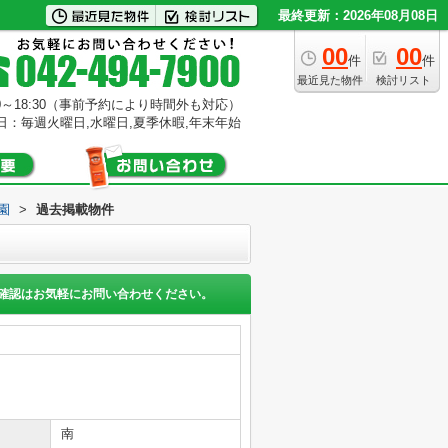
最終更新：2026年08月08日
00
00
件
件
最近見た物件
検討リスト
0～18:30（事前予約により時間外も対応）
日：毎週火曜日,水曜日,夏季休暇,年末年始
園
>
過去掲載物件
確認はお気軽にお問い合わせください。
南