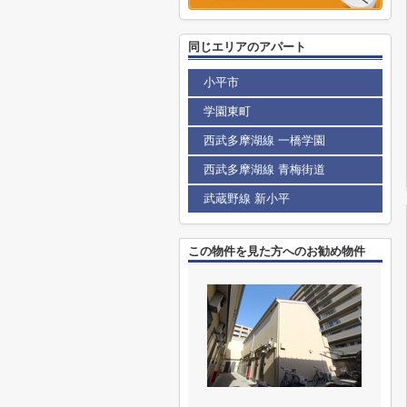
同じエリアのアパート
小平市
学園東町
西武多摩湖線 一橋学園
西武多摩湖線 青梅街道
武蔵野線 新小平
この物件を見た方へのお勧め物件