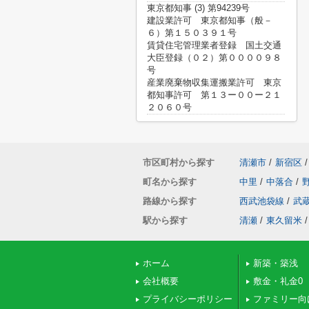
東京都知事 (3) 第94239号
建設業許可 東京都知事（般－
６）第１５０３９１号
賃貸住宅管理業者登録 国土交通
大臣登録（０２）第００００９８
号
産業廃棄物収集運搬業許可 東京
都知事許可 第１３ー００ー２１
２０６０号
市区町村から探す
清瀬市
/
新宿区
/
町名から探す
中里
/
中落合
/
路線から探す
西武池袋線
/
武
駅から探す
清瀬
/
東久留米
/
ホーム
新築・築浅
会社概要
敷金・礼金0
プライバシーポリシー
ファミリー向