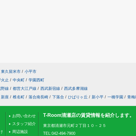
東久留米市
/
小平市
野火止
/
中央町
/
学園西町
蔵野線
/
都営大江戸線
/
西武新宿線
/
西武多摩湖線
新座
/
椎名町
/
落合南長崎
/
下落合
/
ひばりヶ丘
/
新小平
/
一橋学園
/
青梅
T-Room清瀬店の賃貸情報を紹介します。
お問い合わせ
スタッフ紹介
東京都清瀬市元町２丁目１０－２５
け
周辺施設
TEL:042-494-7900