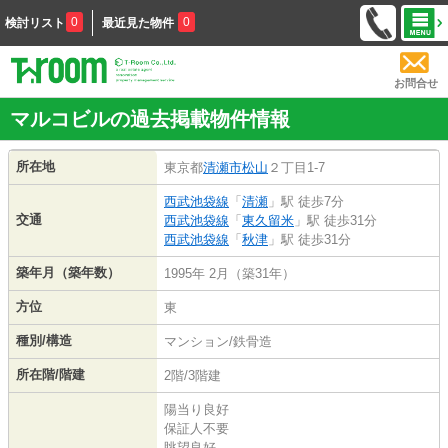
0
0
検討リスト
最近見た物件
お問合せ
マルコビルの過去掲載物件情報
所在地
東京都
清瀬市
松山
２丁目1-7
西武池袋線
「
清瀬
」駅 徒歩7分
交通
西武池袋線
「
東久留米
」駅 徒歩31分
西武池袋線
「
秋津
」駅 徒歩31分
築年月（築年数）
1995年 2月（築31年）
方位
東
種別/構造
マンション/鉄骨造
所在階/階建
2階/3階建
陽当り良好
保証人不要
眺望良好