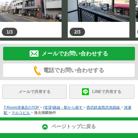
1/3
2/3
メールでお問い合わせする
電話でお問い合わせする
メールで共有する
LINEで共有する
T-Room清瀬店のTOP
>
(賃貸)路線・駅から探す
>
西武鉄道西武池袋線
>
清瀬
駅
>
マルコビル
>
過去掲載物件
ページトップに戻る