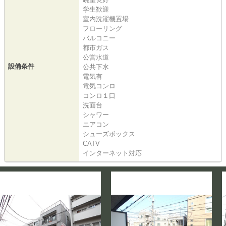
学生歓迎
室内洗濯機置場
フローリング
バルコニー
都市ガス
公営水道
設備条件
公共下水
電気有
電気コンロ
コンロ１口
洗面台
シャワー
エアコン
シューズボックス
CATV
インターネット対応